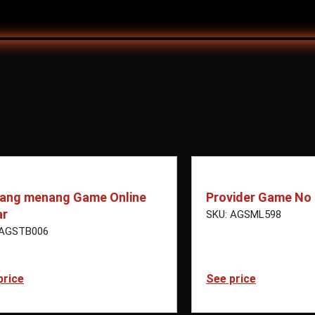
uang menang Game Online
Provider Game No 
ar
SKU: AGSML598
 AGSTB006
price
See price