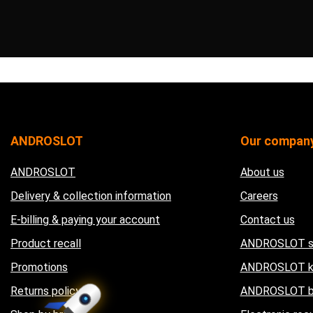
ANDROSLOT
Our compan
ANDROSLOT
About us
Delivery & collection information
Careers
E-billing & paying your account
Contact us
Product recall
ANDROSLOT se
Promotions
ANDROSLOT ki
Returns policy
ANDROSLOT b