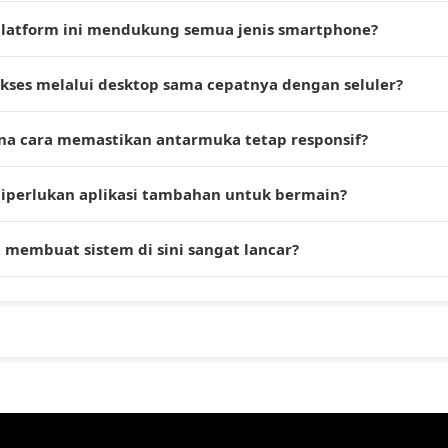
latform ini mendukung semua jenis smartphone?
kses melalui desktop sama cepatnya dengan seluler?
a cara memastikan antarmuka tetap responsif?
iperlukan aplikasi tambahan untuk bermain?
 membuat sistem di sini sangat lancar?