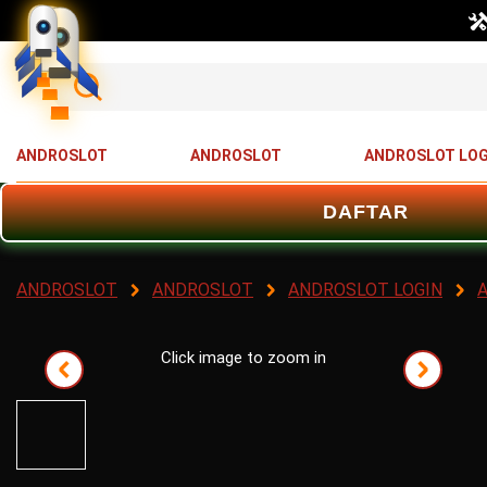
Search
ANDROSLOT
ANDROSLOT
ANDROSLOT LOG
DAFTAR
ANDROSLOT
ANDROSLOT
ANDROSLOT LOGIN
A
Click image to zoom in