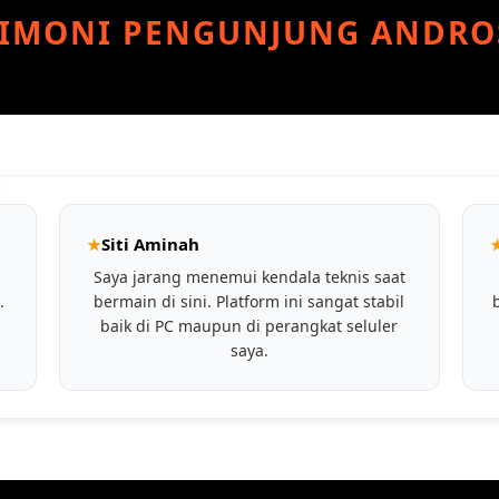
TIMONI PENGUNJUNG ANDRO
Siti Aminah
Saya jarang menemui kendala teknis saat
.
bermain di sini. Platform ini sangat stabil
baik di PC maupun di perangkat seluler
saya.