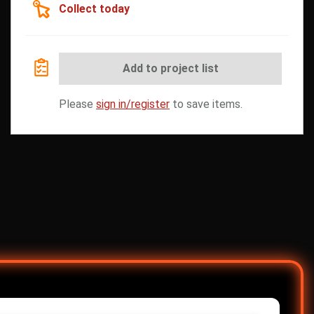
Collect today
Add to project list
Please
sign in/register
to save items.