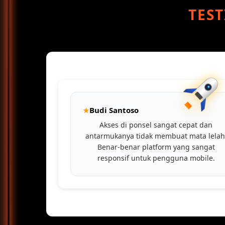
TES
Budi Santoso
Akses di ponsel sangat cepat dan
antarmukanya tidak membuat mata lelah
Benar-benar platform yang sangat
responsif untuk pengguna mobile.