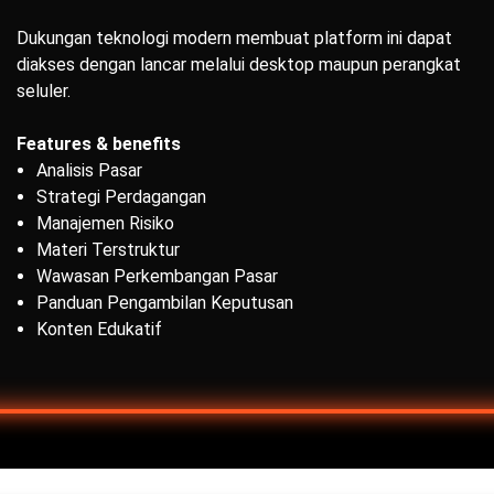
Dukungan teknologi modern membuat platform ini dapat
diakses dengan lancar melalui desktop maupun perangkat
seluler.
Features & benefits
Analisis Pasar
Strategi Perdagangan
Manajemen Risiko
Materi Terstruktur
Wawasan Perkembangan Pasar
Panduan Pengambilan Keputusan
Konten Edukatif